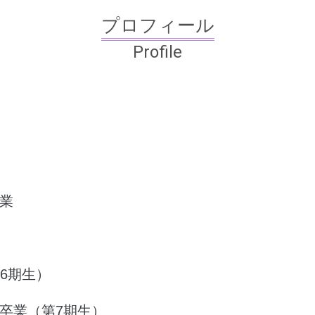
プロフィール
Profile
業
6期生）
卒業（第7期生）