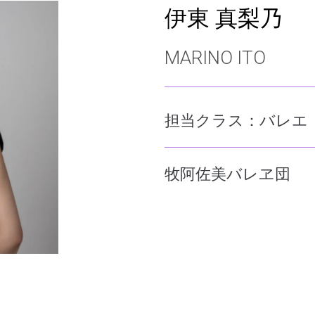
伊東 真梨乃
MARINO ITO
担当クラス：
バレエ
牧阿佐美バレヱ団