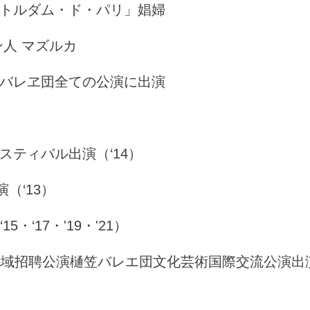
トルダム・ド・パリ」娼婦
ン人 マズルカ
バレヱ団全ての公演に出演
スティバル出演（‘14）
（‘13）
・‘17・'19・'21）
地域招聘公演樋笠バレエ団文化芸術国際交流公演出演