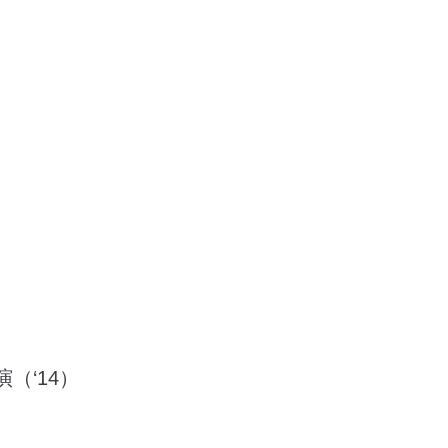
（‘14）